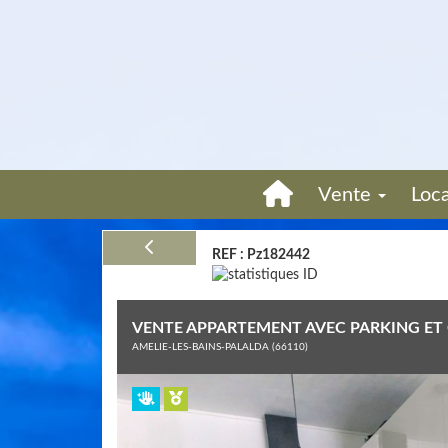
Vente
Loc
REF : Pz182442
VENTE APPARTEMENT AVEC PARKING ET 
AMELIE-LES-BAINS-PALALDA (66110)
Previous