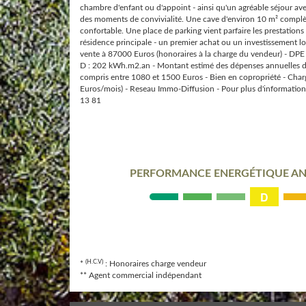
chambre d'enfant ou d'appoint - ainsi qu'un agréable séjour ave
des moments de convivialité. Une cave d'environ 10 m² complè
confortable. Une place de parking vient parfaire les prestations
résidence principale - un premier achat ou un investissement loc
vente à 87000 Euros (honoraires à la charge du vendeur) - DPE 
D : 202 kWh.m2.an - Montant estimé des dépenses annuelles d
compris entre 1080 et 1500 Euros - Bien en copropriété - Charg
Euros/mois) - Reseau Immo-Diffusion - Pour plus d'information
13 81
PERFORMANCE ENERGÉTIQUE AN
D
(H.C.V)
*
: Honoraires charge vendeur
** Agent commercial indépendant