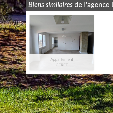
Biens similaires
de l'agence
Appartement
Appartement
CERET
2
52m
| 2 pièce(s)