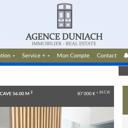
ation
Service +
Mon Compte
Contact
2
(H.C.V)
CAVE 56.00 M
87 000
€
*
Next