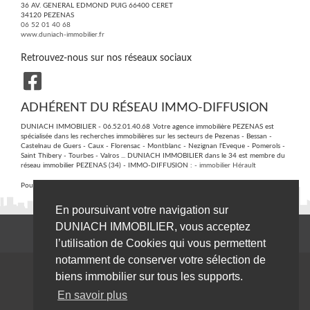
36 AV. GENERAL EDMOND PUIG 66400 CERET
34120
PEZENAS
06 52 01 40 68
www.duniach-immobilier.fr
Retrouvez-nous sur nos réseaux sociaux
ADHÉRENT DU RÉSEAU IMMO-DIFFUSION
DUNIACH IMMOBILIER - 06.52.01.40.68 .Votre agence immobilière PEZENAS est
spécialisée dans les recherches immobilières sur les secteurs de Pezenas - Bessan -
Castelnau de Guers - Caux - Florensac - Montblanc - Nezignan l'Eveque - Pomerols -
Saint Thibery - Tourbes - Valros ... DUNIACH IMMOBILIER dans le 34 est membre du
réseau immobilier PEZENAS (34) - IMMO-DIFFUSION :
- immobilier Hérault
Pour plus d'informations contactez notre secrétariat central au :
09 74 53 13 81
En poursuivant votre navigation sur
DUNIACH IMMOBILIER, vous acceptez
l’utilisation de Cookies qui vous permettent
notamment de conserver votre sélection de
biens immobilier sur tous les supports.
En savoir plus