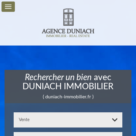
Vente
Location
Service
+
Rechercher un bien
avec
Mon
DUNIACH IMMOBILIER
Compte
( duniach-immobilier.fr )
Contact
0