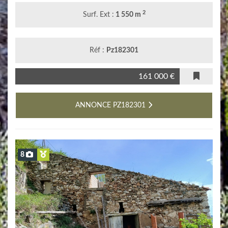
2
Surf. Ext :
1 550 m
Réf :
Pz182301
161 000 €
ANNONCE PZ182301
8