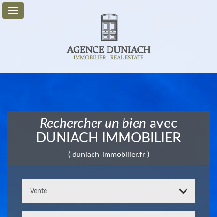
Vente
Location
Service
+
Rechercher un bien
avec
Mon
DUNIACH IMMOBILIER
Compte
( duniach-immobilier.fr )
Contact
0