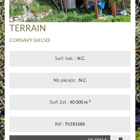
TERRAIN
CORSAVY
(66150)
Surf. hab. :
N.C.
Nb pièce(s) :
N.C.
2
Surf. Ext :
40 000 m
Réf :
Pz181686