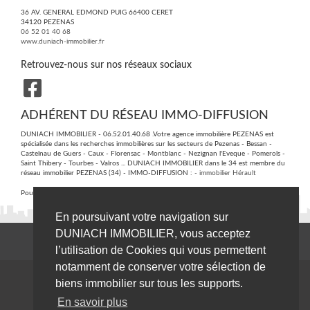
36 AV. GENERAL EDMOND PUIG 66400 CERET
34120
PEZENAS
06 52 01 40 68
www.duniach-immobilier.fr
Retrouvez-nous sur nos réseaux sociaux
ADHÉRENT DU RÉSEAU IMMO-DIFFUSION
DUNIACH IMMOBILIER - 06.52.01.40.68 .Votre agence immobilière PEZENAS est
spécialisée dans les recherches immobilières sur les secteurs de Pezenas - Bessan -
Castelnau de Guers - Caux - Florensac - Montblanc - Nezignan l'Eveque - Pomerols -
Saint Thibery - Tourbes - Valros ... DUNIACH IMMOBILIER dans le 34 est membre du
réseau immobilier PEZENAS (34) - IMMO-DIFFUSION :
- immobilier Hérault
Pour plus d'informations contactez notre secrétariat central au :
09 74 53 13 81
En poursuivant votre navigation sur
DUNIACH IMMOBILIER, vous acceptez
l’utilisation de Cookies qui vous permettent
notamment de conserver votre sélection de
biens immobilier sur tous les supports.
En savoir plus