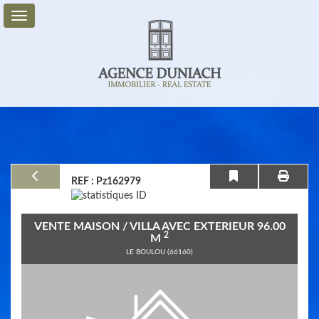
Vente
Location
Service
+
REF : Pz162979
Mon
Compte
VENTE MAISON / VILLA AVEC EXTERIEUR 96.00
Contact
2
M
LE BOULOU (66160)
Previous
Next
0