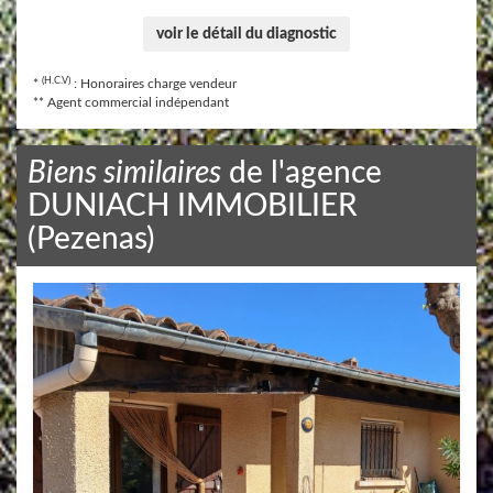
voir le détail du diagnostic
(H.C.V)
*
: Honoraires charge vendeur
** Agent commercial indépendant
Biens similaires
de l'agence
DUNIACH IMMOBILIER
(Pezenas)
Maison / Villa